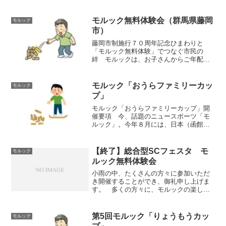
ル・水分等は各自ご用意ください。毎
回、どなたでも参加いただける無料体験
会（事前申込不要、３０分程度で...
モルック無料体験会（群馬県藤岡
モルック
市）
藤岡市制施行７０周年記念ひまわりと
「モルック無料体験」でつなぐ市民の
絆 モルックは、お子さんからご年配の
方まで、どなたでも一緒に気軽にできる
スポーツです。 ひまわりなど、たくさ
んの花が咲く「集いの広場：根岸」で、
モルック「おうらファミリーカッ
モルック
多くの方々にモルックの楽しさ...
プ」
モルック「おうらファミリーカップ」開
催要項 今、話題のニュースポーツ「モ
ルック」。今年８月には、日本（函館）
で「アジア初の世界大会」が開かれるこ
ともあり、各地で様々な大会や体験会等
が開催されています。 この度、邑楽町
【終了】総合型SCフェスタ モ
モルック
の「鶉古城（うずらこじょ...
ルック無料体験会
小雨の中、たくさんの方々に参加いただ
き開催することができ、御礼申し上げま
す。 多くの方々に、モルックの楽しさ
を知っていただきたく、無料体験会（モ
ルックの説明、体験）を開催します。事
前申込は不要で、３０分程度で体験でき
第5回モルック「りょうもうカッ
モルック
ます。（小・中学生でも参...