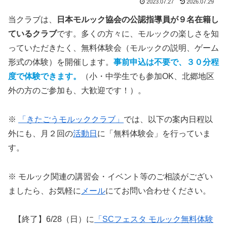
2023.07.27
2026.07.29
当クラブは、
日本モルック協会の
公認指導員が９名在籍し
ているクラブ
です。多くの方々に、モルックの楽しさを知
っていただきたく、無料体験会（モルックの説明、ゲーム
形式の体験）を開催します。
事前申込は不要で、３０分程
度で体験できます。
（小・中学生でも参加OK、北郷地区
外の方のご参加も、大歓迎です！）。
※
「きたごうモルッククラブ」
では、以下の案内日程以
外にも、月２回の
活動日
に「無料体験会」を行っていま
す。
※ モルック関連の講習会・イベント等のご相談がござい
ましたら、お気軽に
メール
にてお問い合わせください。
【終了】6/28（日）に
「SCフェスタ モルック無料体験