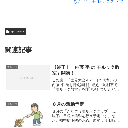
きたごうモルッククラブ
モルック
関連記事
【終了】「内藤 平 の モルック教
モルック
室」開講！
この度、「世界大会2025 日本代表」の
内藤 平 氏を特別講師に迎え、足利市で
「モルック教室」を開講させていただけ
ることになりました！ 経験者は、苦手
克服のチャンス！ もちろん、初心者で
も参加ＯＫ！ 午後の「ミニ大会」で
８月の活動予定
モルック
は、平さんとの対戦...
８月の「きたごうモルッククラブ」は、
以下の日程で活動を行う予定です。な
お、熱中症予防のため、通常より１時間
早めて、午前８時から行います。タオ