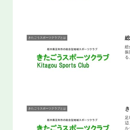
きたごうスポーツクラブとは
総
振
る
きたごうスポーツクラブとは
足
辺
ル