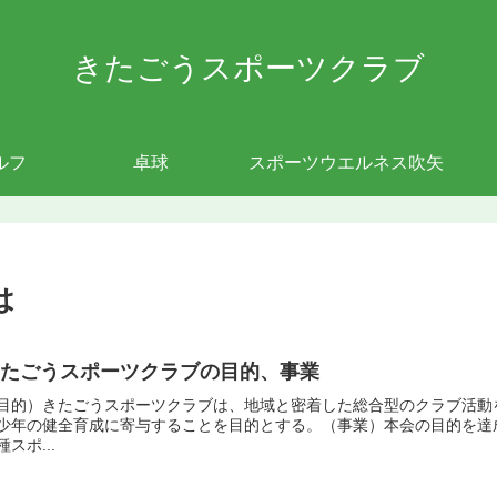
きたごうスポーツクラブ
ルフ
卓球
スポーツウエルネス吹矢
は
きたごうスポーツクラブの目的、事業
目的）きたごうスポーツクラブは、地域と密着した総合型のクラブ活動
少年の健全育成に寄与することを目的とする。（事業）本会の目的を達
種スポ...